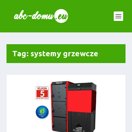
Tag:
systemy grzewcze