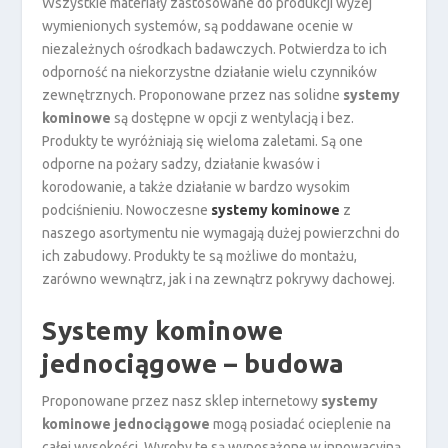
Wszystkie materiały zastosowane do produkcji wyżej
wymienionych systemów, są poddawane ocenie w
niezależnych ośrodkach badawczych. Potwierdza to ich
odporność na niekorzystne działanie wielu czynników
zewnętrznych. Proponowane przez nas solidne
systemy
kominowe
są dostępne w opcji z wentylacją i bez.
Produkty te wyróżniają się wieloma zaletami. Są one
odporne na pożary sadzy, działanie kwasów i
korodowanie, a także działanie w bardzo wysokim
podciśnieniu. Nowoczesne
systemy kominowe
z
naszego asortymentu nie wymagają dużej powierzchni do
ich zabudowy. Produkty te są możliwe do montażu,
zarówno wewnątrz, jak i na zewnątrz pokrywy dachowej.
Systemy kominowe
jednociągowe – budowa
Proponowane przez nasz sklep internetowy
systemy
kominowe jednociągowe
mogą posiadać ocieplenie na
całej wysokości. Wyroby te są wyposażone w innowacyjną