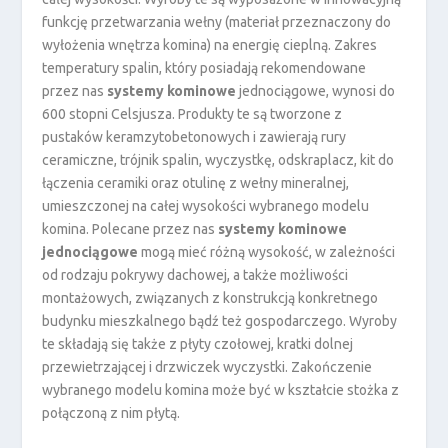
funkcję przetwarzania wełny (materiał przeznaczony do
wyłożenia wnętrza komina) na energię cieplną. Zakres
temperatury spalin, który posiadają rekomendowane
przez nas
systemy kominowe
jednociągowe, wynosi do
600 stopni Celsjusza. Produkty te są tworzone z
pustaków keramzytobetonowych i zawierają rury
ceramiczne, trójnik spalin, wyczystkę, odskraplacz, kit do
łączenia ceramiki oraz otulinę z wełny mineralnej,
umieszczonej na całej wysokości wybranego modelu
komina. Polecane przez nas
systemy kominowe
jednociągowe
mogą mieć różną wysokość, w zależności
od rodzaju pokrywy dachowej, a także możliwości
montażowych, związanych z konstrukcją konkretnego
budynku mieszkalnego bądź też gospodarczego. Wyroby
te składają się także z płyty czołowej, kratki dolnej
przewietrzającej i drzwiczek wyczystki. Zakończenie
wybranego modelu komina może być w kształcie stożka z
połączoną z nim płytą.