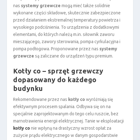
nas
systemy grzewcze
mogą mieć także solidnie
wykonane części składowe, skutecznie zabezpieczone
przed działaniem ekstremalnej temperatury powietrza i
wysokiego podciśnienia. To urządzenia z dodatkowymi
elementami, do których należą m.in. siłownik zaworu
mieszającego, zawory sterowania, pompa cyrkulacyjna i
pompa podłogowa. Proponowane przez nas
systemy
grzewcze
są zaliczane do urządzeń typu premium.
Kotły co – sprzęt grzewczy
dopasowany do każdego
budynku
Rekomendowane przez nas
kotły co
wyróżniają się
efektywnym procesem spalania. Odbywa się on na
specjalnie zaprojektowanym do tego celu ruszcie, bez
marnotrawienia energii elektrycznej. Tanie w eksploatacji
kotły co
nie wpłyną na drastyczny wzrost opłat za
zużycie prądu elektrycznego w danym gospodarstwie