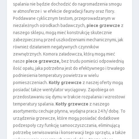
spalania nie będzie dochodzić do nagromadzenia smogu
w atmosferze i w efekcie degradacji fauny oraz flory.
Poddawane cyklicznym testom, przeprowadzanym w
niezależnych ośrodkach badawczych,
piece grzewcze
z
naszego sklepu, mogą mieć konstrukcję skutecznie
zabezpieczoną przed uszkodzeniami mechanicznymi, jak
również działaniem negatywnych czynników
zewnętrznych. Komora załadowcza, którą mogą mieć
nasze
piece grzewcze,
bez trudu pomieści odpowiednią
ilość opału, jaka potrzebna jest do efektywnego i trwałego
podniesienia temperatury powietrza w wielu
pomieszczeniach.
Kotły grzewcze
z naszej oferty
mogą
posiadać także wentylator wyciągowy. Zapobiega on
przedostawaniu się dymu w trakcie rozpalania i wzrostowi
temperatury spalania.
Kotły grzewcze
z naszego
asortymentu cechuje płynna, wydajna praca 24 h/ dobę. To
urządzenia grzewcze, które mogą posiadać dodatkowe
podzespoły czy funkcję samooczyszczania, eliminującą
potrzebę serwisowania i konserwacji tego sprzętu, a także