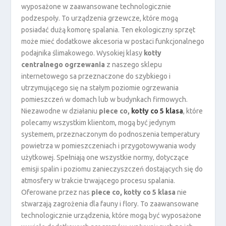
wyposażone w zaawansowane technologicznie
podzespoły. To urządzenia grzewcze, które mogą
posiadać dużą komorę spalania. Ten ekologiczny sprzęt
może mieć dodatkowe akcesoria w postaci funkcjonalnego
podajnika ślimakowego. Wysokiej klasy
kotły
centralnego ogrzewania
z naszego sklepu
internetowego sa przeznaczone do szybkiego i
utrzymującego się na stałym poziomie ogrzewania
pomieszczeń w domach lub w budynkach firmowych.
Niezawodne w działaniu
piece co,
kotły co 5 klasa
, które
polecamy wszystkim klientom, mogą być jedynym
systemem, przeznaczonym do podnoszenia temperatury
powietrza w pomieszczeniach i przygotowywania wody
użytkowej. Spełniają one wszystkie normy, dotyczące
emisji spalin i poziomu zanieczyszczeń dostających się do
atmosfery w trakcie trwającego procesu spalania.
Oferowane przez nas
piece co, kotły co 5 klasa
nie
stwarzają zagrożenia dla fauny i flory. To zaawansowane
technologicznie urządzenia, które mogą być wyposażone