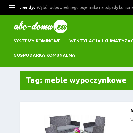
trendy:
Wybór odpowiedniego pojemnika na odpady komun
SYSTEMY KOMINOWE
WENTYLACJA I KLIMATYZA
GOSPODARKA KOMUNALNA
Tag:
meble wypoczynkowe
W