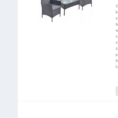
O
k
z
ł
w
s
z
z
p
t
l