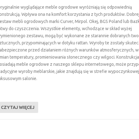
ryginalnie wyglądające meble ogrodowe wyróżniają się odpowiednią
onstrukcją. Wpływa ona na komfort korzystania z tych produktów. Dobrej
estaw mebli ogrodowych marki Curver, Mirpol. Okej, BGS Poland lub Bazk
atwy do czyszczenia. Wszystkie elementy, wchodzące w skład wyżej
ymienionego zestawu, mogą być wykonane ze starannie dobranych tw
ztucznych, przypominających w dotyku rattan. Wyroby te zostały skutec
abezpieczone przed działaniem różnych warunków atmosferycznych, w
mian temperatury, promieniowania słonecznego czy wilgoci. Konstrukcja,
osiadają meble ogrodowe z naszego sklepu internetowego, może przy
radycyjne wyroby meblarskie, jakie znajdują się w strefie wypoczynkowe
uksusowym salonie.
CZYTAJ WIĘCEJ