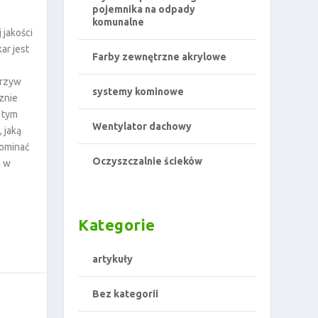
pojemnika na odpady
komunalne
 jakości
ar jest
Farby zewnętrzne akrylowe
orzyw
systemy kominowe
znie
 tym
Wentylator dachowy
 jaką
pominać
Oczyszczalnie ścieków
j w
Kategorie
artykuły
Bez kategorii