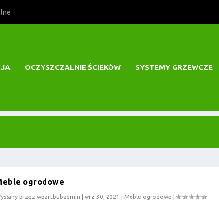
alne
CJA
OCZYSZCZALNIE ŚCIEKÓW
SYSTEMY GRZEWCZE
Meble ogrodowe
ysłany przez
wpartbubadmin
|
wrz 30, 2021
|
Meble ogrodowe
|